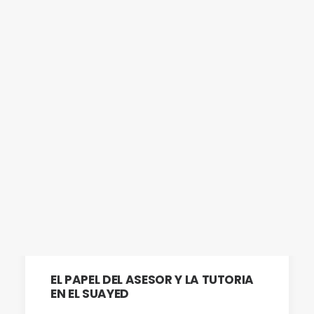
UBICACIÓN
VER TODO
INFOGRAFÍA
REDES SOCIALES
INFOGRAFÍA PROFESORES
Buscar
INFOGRAFÍA PROFESORES
INFOGRAFÍA
EL PAPEL DEL ASESOR Y LA TUTORIA
EN EL SUAYED