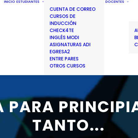
INICIO
ESTUDIANTES
DOCENTES
CUENTA DE CORREO
CURSOS DE
INDUCCIÓN
CHECK4TE
A
INGLÉS MODI
B
ASIGNATURAS ADI
C
EGRESA2
ENTRE PARES
OTROS CURSOS
A
PARA
PRINCIPI
TANTO...