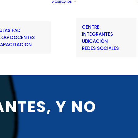
ACERCA DE
CENTRE
ULAS FAD
INTEGRANTES
LOG DOCENTES
UBICACIÓN
APACITACION
REDES SOCIALES
ANTES,
Y
NO