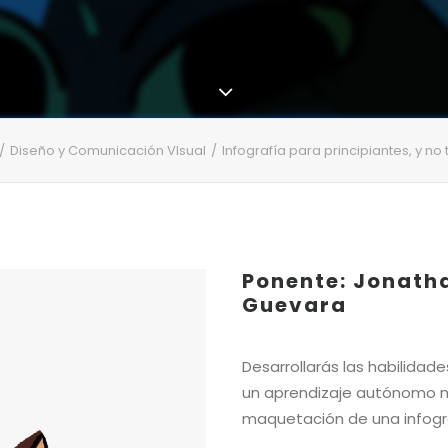
Diseño y Comunicación VIsual
Infografía para principiantes, y no
Ponente: Jonath
Guevara
Desarrollarás las habilidade
un aprendizaje autónomo m
maquetación de una infogr